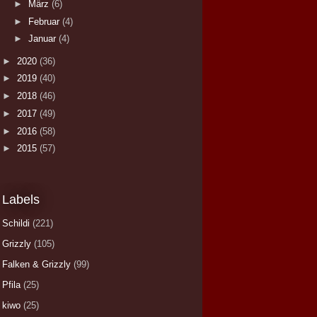
►
März
(6)
►
Februar
(4)
►
Januar
(4)
►
2020
(36)
►
2019
(40)
►
2018
(46)
►
2017
(49)
►
2016
(58)
►
2015
(57)
Labels
Schildi
(221)
Grizzly
(105)
Falken & Grizzly
(99)
Pfila
(25)
kiwo
(25)