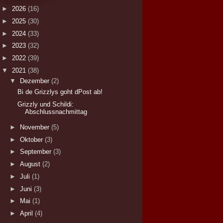
►
2026
(16)
►
2025
(30)
►
2024
(33)
►
2023
(32)
►
2022
(39)
▼
2021
(38)
▼
Dezember
(2)
Bi de Grizzlys goht dPost ab!
Grizzly und Schildi:
Abschlussnachmittag
►
November
(5)
►
Oktober
(3)
►
September
(3)
►
August
(2)
►
Juli
(1)
►
Juni
(3)
►
Mai
(1)
►
April
(4)