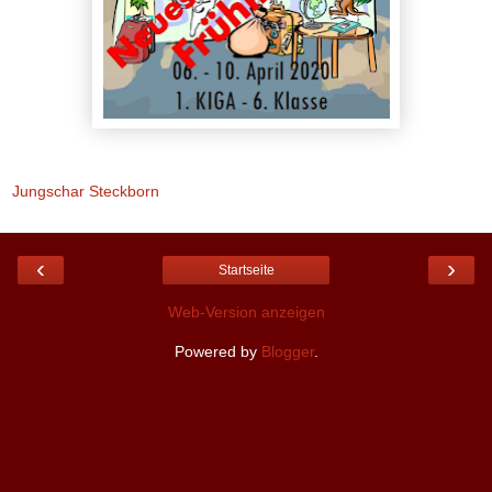
Jungschar Steckborn
‹
›
Startseite
Web-Version anzeigen
Powered by
Blogger
.