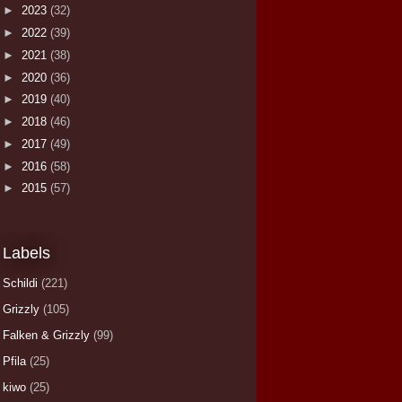
►
2023
(32)
►
2022
(39)
►
2021
(38)
►
2020
(36)
►
2019
(40)
►
2018
(46)
►
2017
(49)
►
2016
(58)
►
2015
(57)
Labels
Schildi
(221)
Grizzly
(105)
Falken & Grizzly
(99)
Pfila
(25)
kiwo
(25)