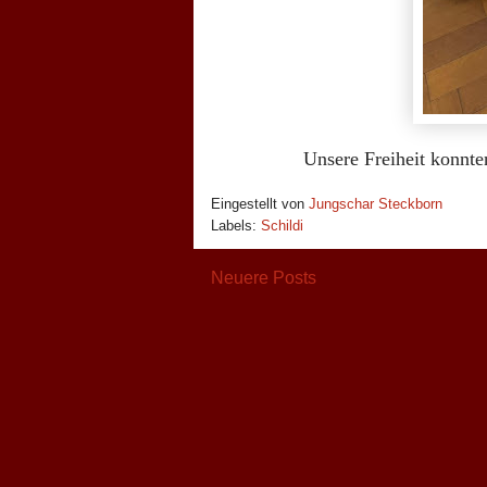
Unsere Freiheit konnte
Eingestellt von
Jungschar Steckborn
Labels:
Schildi
Neuere Posts