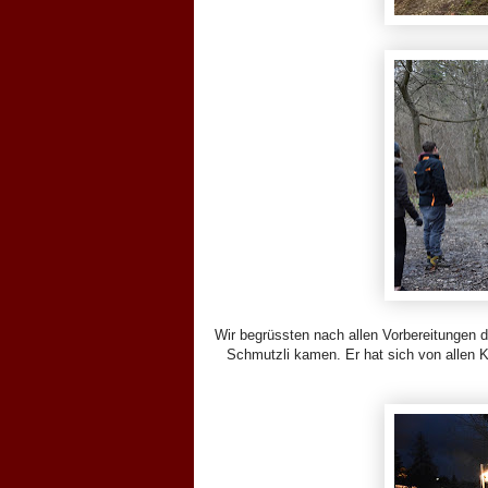
Wir begrüssten nach allen Vorbereitungen 
Schmutzli kamen. Er hat sich von allen Kin