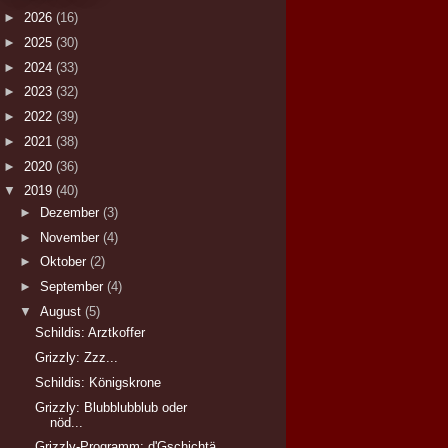
►
2026
(16)
►
2025
(30)
►
2024
(33)
►
2023
(32)
►
2022
(39)
►
2021
(38)
►
2020
(36)
▼
2019
(40)
►
Dezember
(3)
►
November
(4)
►
Oktober
(2)
►
September
(4)
▼
August
(5)
Schildis: Arztkoffer
Grizzly: Zzz...
Schildis: Königskrone
Grizzly: Blubblubblub oder
nöd...
Grizzly-Programm: d'Gschichtä