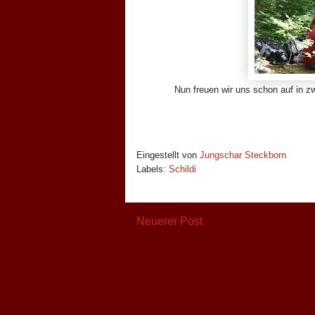
Nun freuen wir uns schon auf in z
Eingestellt von
Jungschar Steckborn
Labels:
Schildi
Neuerer Post