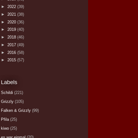
►
2022
(39)
►
2021
(38)
►
2020
(36)
►
2019
(40)
►
2018
(46)
►
2017
(49)
►
2016
(58)
►
2015
(57)
Labels
Schildi
(221)
Grizzly
(105)
Falken & Grizzly
(99)
Pfila
(25)
kiwo
(25)
es war einmal
(20)