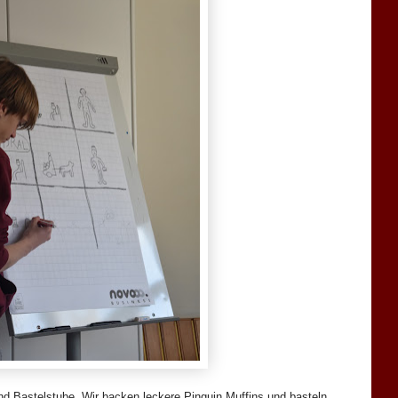
nd Bastelstube. Wir backen leckere Pinguin Muffins und basteln