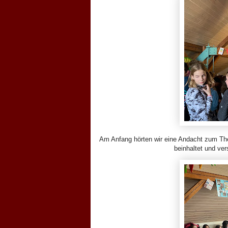
Am Anfang hörten wir eine Andacht zum Them
beinhaltet und ve