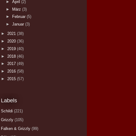
►
April
(2)
►
März
(3)
►
Februar
(5)
►
Januar
(3)
►
2021
(38)
►
2020
(36)
►
2019
(40)
►
2018
(46)
►
2017
(49)
►
2016
(58)
►
2015
(57)
Labels
Schildi
(221)
Grizzly
(105)
Falken & Grizzly
(99)