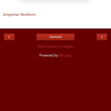
Jungschar Steckborn
‹
›
Startseite
Web-Version anzeigen
Powered by
Blogger
.