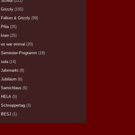
Schildi
(221)
Grizzly
(105)
Falken & Grizzly
(99)
Pfila
(25)
kiwo
(25)
es war einmal
(20)
Semester-Programm
(18)
sola
(14)
Jahrmarkt
(8)
Jubiläum
(6)
Samichlaus
(6)
HELA
(5)
Schnuppertag
(3)
BESJ
(1)