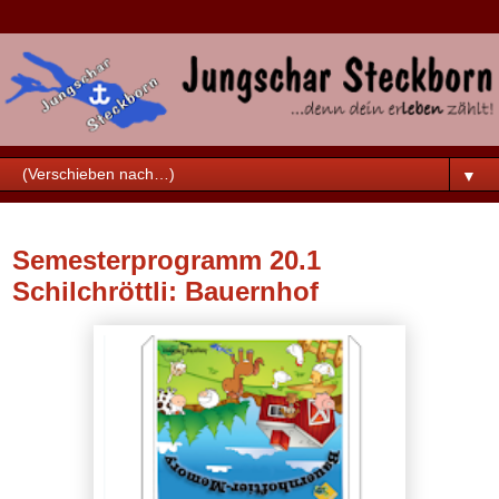
▼
Sonntag, 22. Dezember 2019
Semesterprogramm 20.1
Schilchröttli: Bauernhof