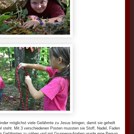
der möglichst viele Gelähmte zu Jesus bringen, damit sie geheilt
l steht. Mit 3 verschiedenen Posten mussten sie Stoff, Nadel, Faden
en Gelähmten zu nähen und mit Gruppenaufgaben wurde eine Person