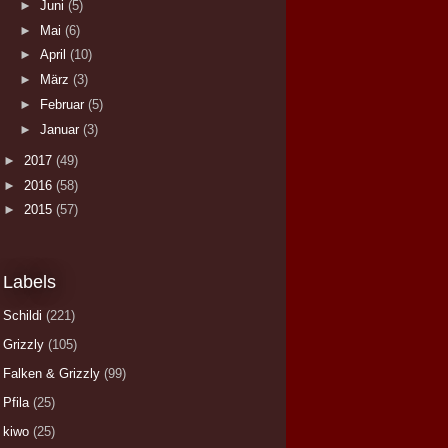
►
Juni
(5)
►
Mai
(6)
►
April
(10)
►
März
(3)
►
Februar
(5)
►
Januar
(3)
►
2017
(49)
►
2016
(58)
►
2015
(57)
Labels
Schildi
(221)
Grizzly
(105)
Falken & Grizzly
(99)
Pfila
(25)
kiwo
(25)