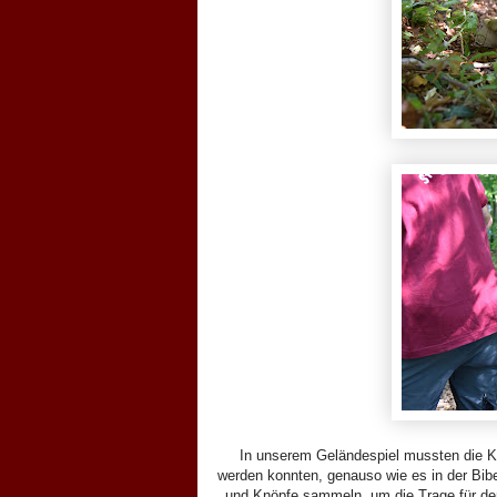
In unserem Geländespiel mussten die Kin
werden konnten, genauso wie es in der Bibe
und Knöpfe sammeln, um die Trage für d