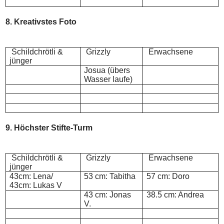
8. Kreativstes Foto
Schildchrötli &
Grizzly
Erwachsene
jünger
Josua (übers
Wasser laufe)
9. Höchster Stifte-Turm
Schildchrötli &
Grizzly
Erwachsene
jünger
43cm: Lena/
53 cm: Tabitha
57 cm: Doro
43cm: Lukas V
43 cm: Jonas
38.5 cm: Andrea
V.