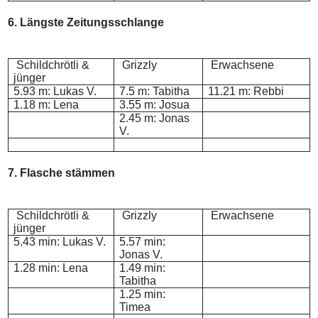
6. Längste Zeitungsschlange
Schildchrötli &
Grizzly
Erwachsene
jünger
5.93 m: Lukas V.
7.5 m: Tabitha
11.21 m: Rebbi
1.18 m: Lena
3.55 m: Josua
2.45 m: Jonas
V.
7. Flasche stämmen
Schildchrötli &
Grizzly
Erwachsene
jünger
5.43 min: Lukas V.
5.57 min:
Jonas V.
1.28 min: Lena
1.49 min:
Tabitha
1.25 min:
Timea