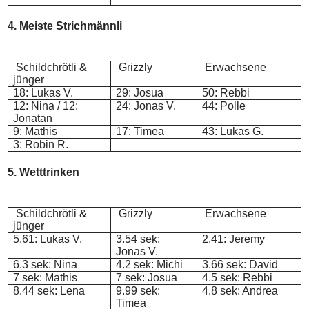
4. Meiste Strichmännli
Schildchrötli &
Grizzly
Erwachsene
jünger
18: Lukas V.
29: Josua
50: Rebbi
12: Nina / 12:
24: Jonas V.
44: Polle
Jonatan
9: Mathis
17: Timea
43: Lukas G.
3: Robin R.
5. Wetttrinken
Schildchrötli &
Grizzly
Erwachsene
jünger
5.61: Lukas V.
3.54 sek:
2.41: Jeremy
Jonas V.
6.3 sek: Nina
4.2 sek: Michi
3.66 sek: David
7 sek: Mathis
7 sek: Josua
4.5 sek: Rebbi
8.44 sek: Lena
9.99 sek:
4.8 sek: Andrea
Timea