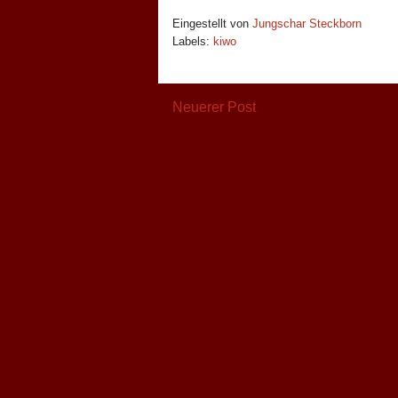
Eingestellt von
Jungschar Steckborn
Labels:
kiwo
Neuerer Post