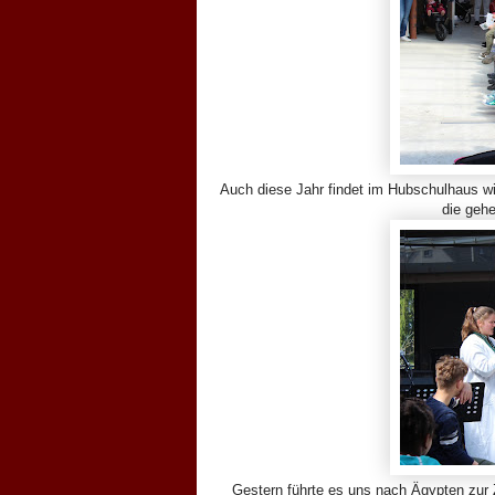
Auch diese Jahr findet im Hubschulhaus wi
die geh
Gestern führte es uns nach Ägypten zur Z