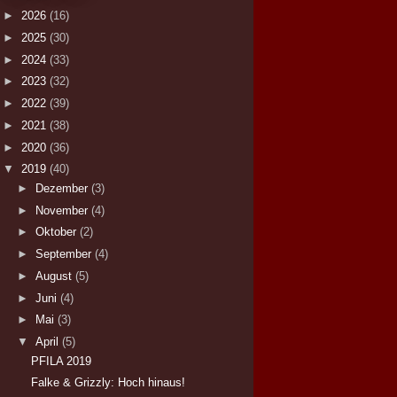
►
2026
(16)
►
2025
(30)
►
2024
(33)
►
2023
(32)
►
2022
(39)
►
2021
(38)
►
2020
(36)
▼
2019
(40)
►
Dezember
(3)
►
November
(4)
►
Oktober
(2)
►
September
(4)
►
August
(5)
►
Juni
(4)
►
Mai
(3)
▼
April
(5)
PFILA 2019
Falke & Grizzly: Hoch hinaus!