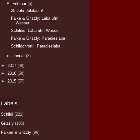
▼
Februar
(5)
25-Jahr Jubiläum!
Falke & Grizzly: Läbä ufm
Wasser
Schildis: Läbä ufm Wasser
Falke & Grizzly: Paradiesläbä
Schildchröttli: Paradiesläbä
►
Januar
(3)
►
2017
(49)
►
2016
(58)
►
2015
(57)
Labels
Schildi
(221)
Grizzly
(105)
Falken & Grizzly
(99)